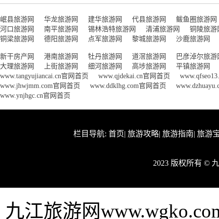
岷县旅游网
华龙旅游网
建华旅游网
代县旅游网
鲅鱼圈旅游网
河口旅游网
南平旅游网
锡林浩特旅游网
清浦旅游网
铜陵旅游
铜梁旅游网
德阳旅游网
点军旅游网
黎城旅游网
沙鹿旅游网
新干房产网
港南旅游网
牡丹旅游网
道滘旅游网
巴彦淖尔旅游
大理旅游网
上街旅游网
细河旅游网
高埗旅游网
平镇旅游网
www.tangyujiancai.cn官网首页
www.qjdekai.cn官网首页
www.qfseo
www.jhwjmm.com官网首页
www.ddklhg.com官网首页
www.dzhuay
www.ynjhgc.cn官网首页
栏目导航:
首页
|
旅游攻略
|
旅游指南
|
旅游
2023 版权所有 ©
九江旅游网www.wgko